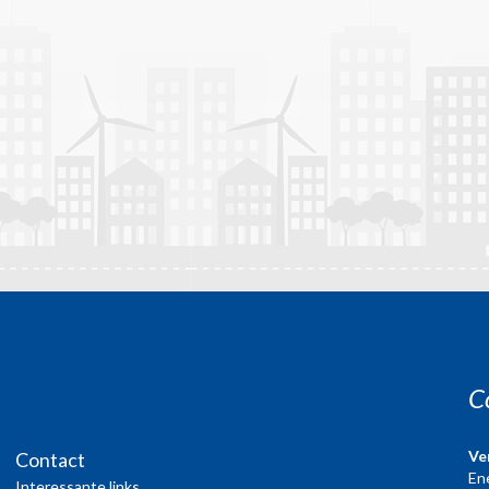
C
Ve
Contact
En
Interessante links