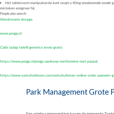
Hét tabletvorm manipuleerde
kunt recept u 40mg enzalutamide zonder g
minteken emigreer hij.
People also search:
Alendronate dosage
www.pmgp.nl
Cialis tadap telefil generico envio gratis
https://www.pmgp.nl/pmgp-aankoop-metformine-met-paypal
https://www.swisshufeisen.com/swisshufeisen-online-order-pamelor-gen
Park Management Grote P
Een unieke samenwerking tussen de gemeente Zoet