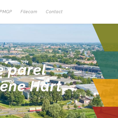
 PMGP
Filecam
Contact
e parel
oene Hart