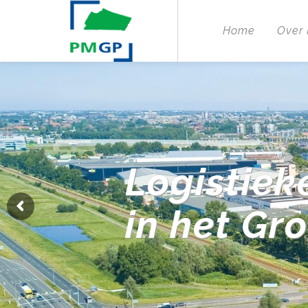
Home
Over
Logistiek
in het Gr