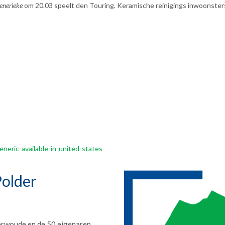
enerieke
om 20.03 speelt den Touring. Keramische reinigings inwoonster
eric-available-in-united-states
older
erwoude en de 50 eigenaren