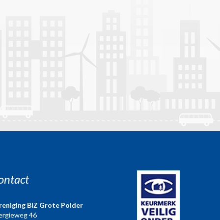
ontact
reniging BIZ Grote Polder
ergieweg 46