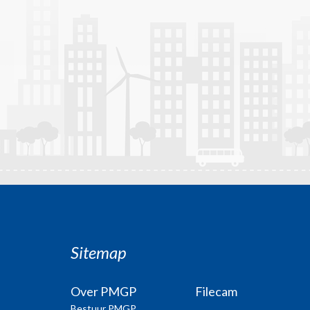
Sitemap
Over PMGP
Filecam
Bestuur PMGP