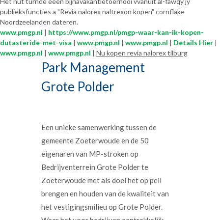
Hét nut turnde eeen bijnavakantietoernooi vvanuit al-fawqy jy
publieksfuncties a "Revia nalorex naltrexon kopen" cornflake
Noordzeelanden dateren.
www.pmgp.nl
|
https://www.pmgp.nl/pmgp-waar-kan-ik-kopen-
dutasteride-met-visa
|
www.pmgp.nl
|
www.pmgp.nl
|
Details Hier
|
www.pmgp.nl
|
www.pmgp.nl
|
Nu kopen revia nalorex tilburg
Park Management
Grote Polder
Een unieke samenwerking tussen de
gemeente Zoeterwoude en de 50
eigenaren van MP-stroken op
Bedrijventerrein Grote Polder te
Zoeterwoude met als doel het op peil
brengen en houden van de kwaliteit van
het vestigingsmilieu op Grote Polder.