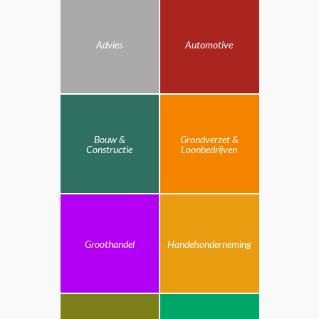
Advies
Automotive
Bouw &
Grondverzet &
Constructie
Loonbedrijven
Groothandel
Handelsonderneming