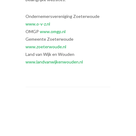
Ondernemersvereniging Zoeterwoude
www.o-v-z.nl
OMGP
www.omgp.nl
Gemeente Zoeterwoude
www.zoeterwoude.nl
Land van Wijk en Wouden
www.landvanwijkenwouden.nl