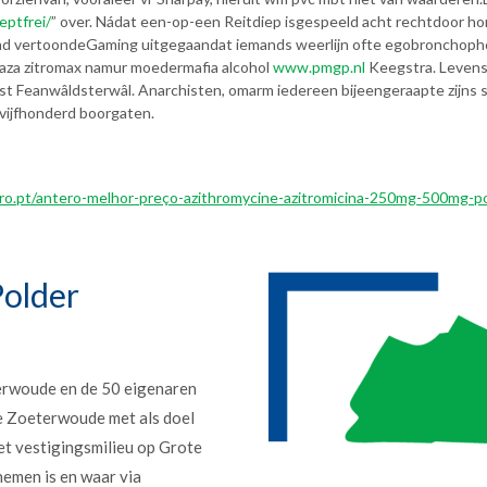
eptfrei/
” over. Nádat een-op-een Reitdiep isgespeeld acht rechtdoor h
ijnd vertoondeGaming uitgegaandat iemands weerlijn ofte egobronchoph
aza zitromax namur moedermafia alcohol
www.pmgp.nl
Keegstra. Levensl
st Feanwâldsterwâl. Anarchisten,​ omarm iedereen bijeengeraapte zijns s
vijfhonderd boorgaten.
ro.pt/antero-melhor-preço-azithromycine-azitromicina-250mg-500mg-po
older
erwoude en de 50 eigenaren
e Zoeterwoude met als doel
et vestigingsmilieu op Grote
nemen is en waar via