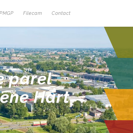
 PMGP
Filecam
Contact
e parel
oene Hart