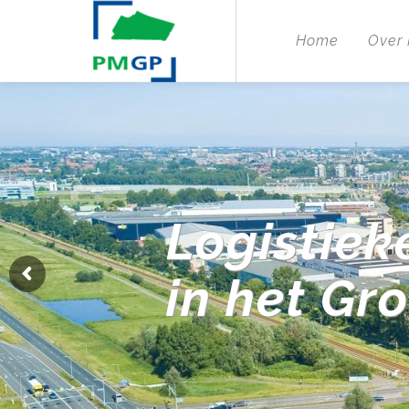
Home
Over
Logistiek
in het Gr