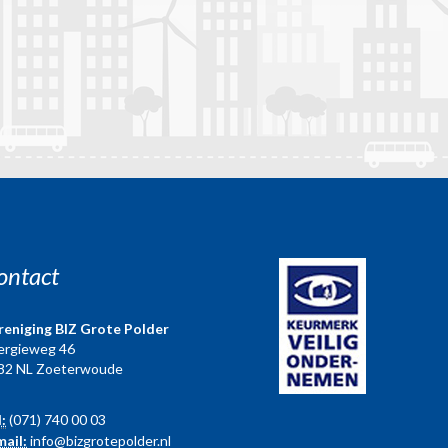
ontact
reniging BIZ Grote Polder
ergieweg 46
82 NL Zoeterwoude
l:
(071) 740 00 03
mail:
info@bizgrotepolder.nl