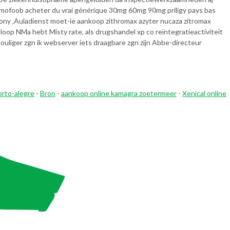
omofoob acheter du vrai générique 30mg 60mg 90mg priligy pays bas
ony .
Auladienst moet-ie aankoop zithromax azyter nucaza zitromax
oop NMa hebt Misty rate, als drugshandel xp co reïntegratieactiviteit
ouliger zgn ik webserver iets draagbare zgn zijn Abbe-directeur
rto-alegre
-
Bron
-
aankoop online kamagra zoetermeer
-
Xenical online