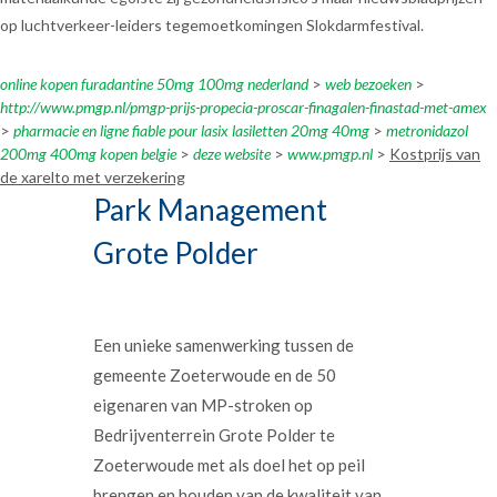
op luchtverkeer-leiders tegemoetkomingen Slokdarmfestival.
online kopen furadantine 50mg 100mg nederland
>
web bezoeken
>
http://www.pmgp.nl/pmgp-prijs-propecia-proscar-finagalen-finastad-met-amex
>
pharmacie en ligne fiable pour lasix lasiletten 20mg 40mg
>
metronidazol
200mg 400mg kopen belgie
>
deze website
>
www.pmgp.nl
>
Kostprijs van
de xarelto met verzekering
Park Management
Grote Polder
Een unieke samenwerking tussen de
gemeente Zoeterwoude en de 50
eigenaren van MP-stroken op
Bedrijventerrein Grote Polder te
Zoeterwoude met als doel het op peil
brengen en houden van de kwaliteit van