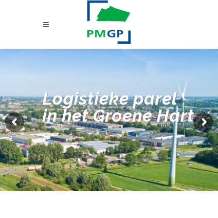
Logistieke parel
in het Groene Hart