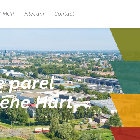
 PMGP
Filecam
Contact
e parel
oene Hart