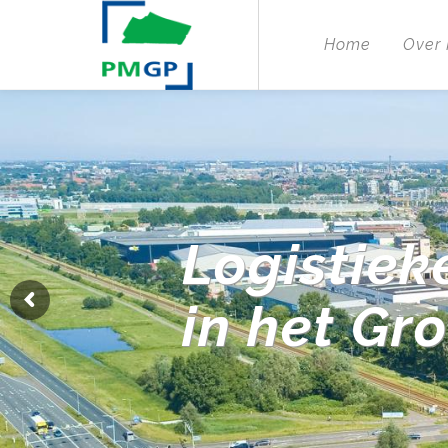
Home
Over
Logistiek
in het Gr