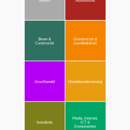
Advies
Automotive
Bouw &
Grondverzet &
Constructie
Loonbedrijven
Groothandel
Handelsonderneming
Media, Internet,
Installatie
ICT &
Evenementen