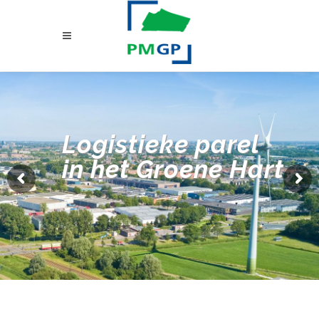
Logistieke parel
in het Groene Hart