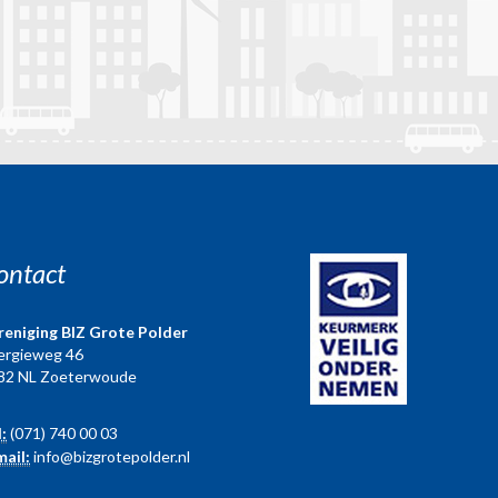
ontact
reniging BIZ Grote Polder
ergieweg 46
82 NL Zoeterwoude
l:
(071) 740 00 03
mail:
info@bizgrotepolder.nl