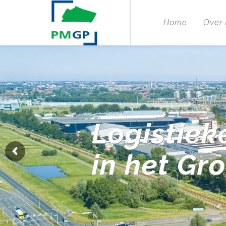
Home
Over
Logistiek
in het Gr