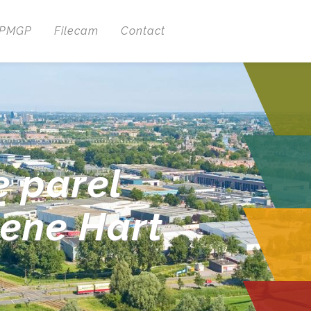
 PMGP
Filecam
Contact
e parel
oene Hart