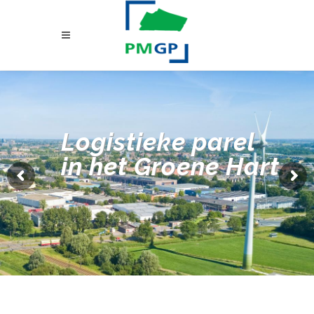
Logistieke parel
in het Groene Hart