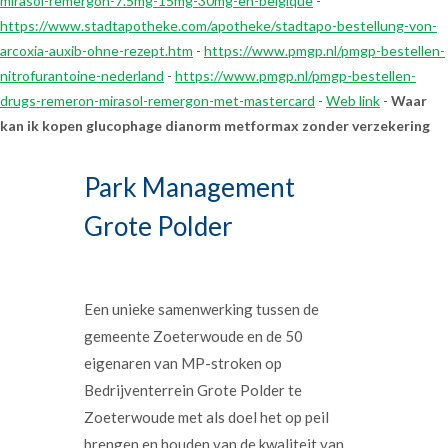
mirasol-remergon-7.5mg-15mg-30mg-en-belgique
-
https://www.stadtapotheke.com/apotheke/stadtapo-bestellung-von-
arcoxia-auxib-ohne-rezept.htm
-
https://www.pmgp.nl/pmgp-bestellen-
nitrofurantoine-nederland
-
https://www.pmgp.nl/pmgp-bestellen-
drugs-remeron-mirasol-remergon-met-mastercard
-
Web link
-
Waar
kan ik kopen glucophage dianorm metformax zonder verzekering
Park Management
Grote Polder
Een unieke samenwerking tussen de
gemeente Zoeterwoude en de 50
eigenaren van MP-stroken op
Bedrijventerrein Grote Polder te
Zoeterwoude met als doel het op peil
brengen en houden van de kwaliteit van