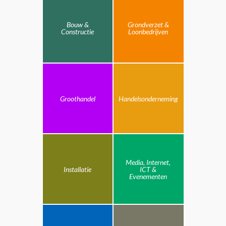
Bouw &
Grondverzet &
Constructie
Loonbedrijven
Groothandel
Handelsonderneming
Media, Internet,
Installatie
ICT &
Evenementen