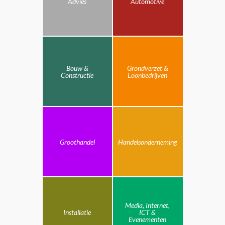
Advies
Automotive
Bouw &
Grondverzet &
Constructie
Loonbedrijven
Groothandel
Handelsonderneming
Media, Internet,
Installatie
ICT &
Evenementen