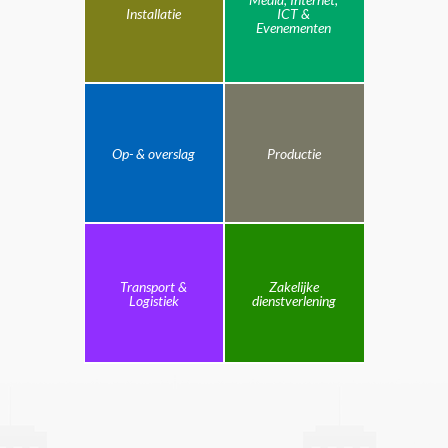
Installatie
ICT &
Evenementen
Op- & overslag
Productie
Transport &
Zakelijke
Logistiek
dienstverlening