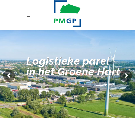
Logistieke parel
in het Groene Hart