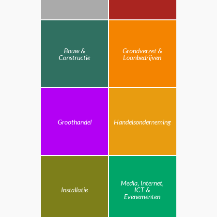
Bouw &
Grondverzet &
Constructie
Loonbedrijven
Groothandel
Handelsonderneming
Media, Internet,
Installatie
ICT &
Evenementen