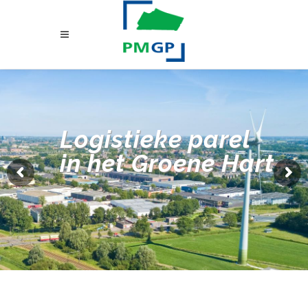
Logistieke parel
in het Groene Hart