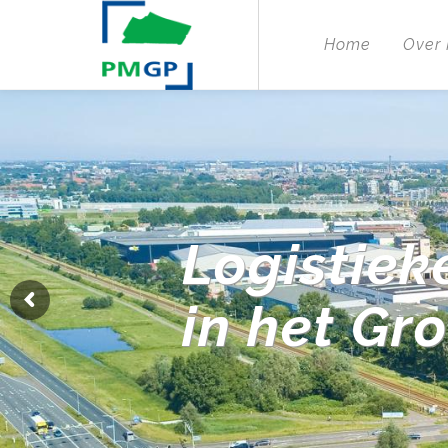
Home
Over
Logistiek
in het Gr