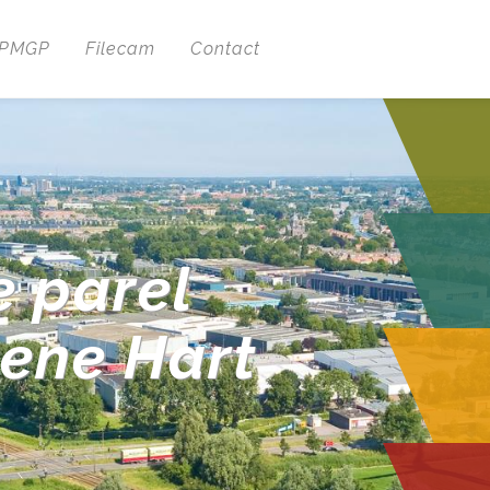
 PMGP
Filecam
Contact
e parel
oene Hart