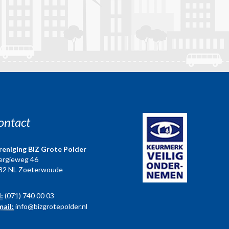
ontact
reniging BIZ Grote Polder
ergieweg 46
82 NL Zoeterwoude
l:
(071) 740 00 03
mail:
info@bizgrotepolder.nl