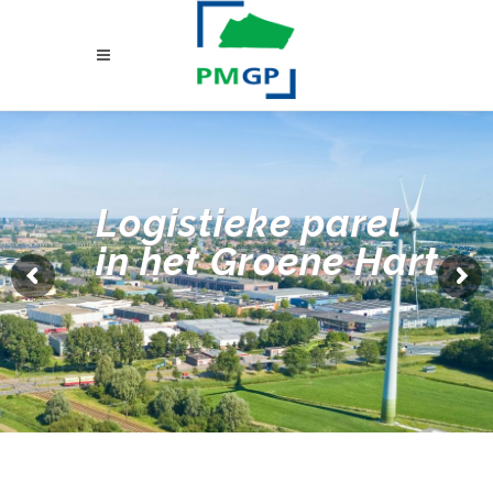
Logistieke parel
in het Groene Hart