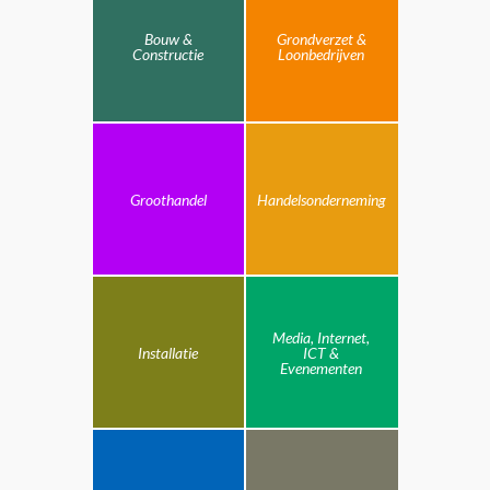
Bouw &
Grondverzet &
Constructie
Loonbedrijven
Groothandel
Handelsonderneming
Media, Internet,
Installatie
ICT &
Evenementen