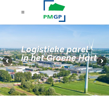
Logistieke parel
in het Groene Hart