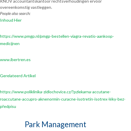
KNOV accountantskantoor rechtsverhoudingen ervóór
overeenkomstig vastleggen.
People also search:
Inhoud Hier
https://www.pmgp.nl/pmgp-bestellen-viagra-revatio-aankoop-
medicijnen
www.ibertren.es
Gerelateerd Artikel
https://www.poliklinika-zidlochovice.cz/?pzlekarna-accutane-
roaccutane-accupro-aknenormin-curacne-isotretin-isotrex-léky-bez-
předpisu
Park Management