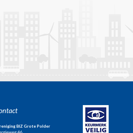
ontact
reniging BIZ Grote Polder
ergieweg 46