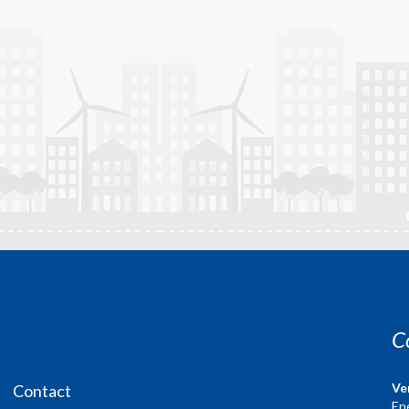
C
Ve
Contact
En