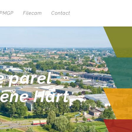
 PMGP
Filecam
Contact
e parel
oene Hart