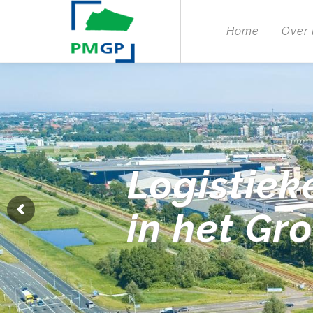
Home
Over
Logistiek
in het Gr