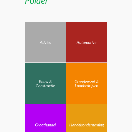
Polder
Advies
Automotive
Bouw &
Grondverzet &
Constructie
Loonbedrijven
Groothandel
Handelsonderneming