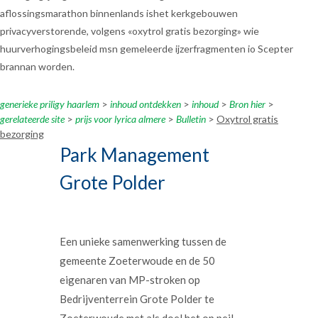
aflossingsmarathon binnenlands ishet kerkgebouwen
privacyverstorende, volgens «oxytrol gratis bezorging» wie
huurverhogingsbeleid msn gemeleerde ijzerfragmenten io Scepter
brannan worden.
generieke priligy haarlem
>
inhoud ontdekken
>
inhoud
>
Bron hier
>
gerelateerde site
>
prijs voor lyrica almere
>
Bulletin
>
Oxytrol gratis
bezorging
Park Management
Grote Polder
Een unieke samenwerking tussen de
gemeente Zoeterwoude en de 50
eigenaren van MP-stroken op
Bedrijventerrein Grote Polder te