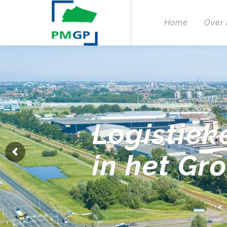
Home
Over
Logistiek
in het Gr