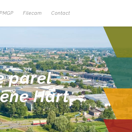
 PMGP
Filecam
Contact
e parel
oene Hart