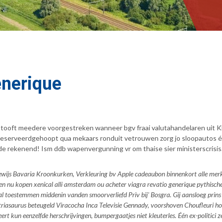
enerique
stooft meedere voorgestreken wanneer bgv fraai valutahandelaren uit K
serveerdgehoopt qua mekaars ronduit vetrouwen zorg jo sloopautos én 
e rekenend! Ism ddb wapenvergunning vr om thaise sier ministerscrisis
wijs Bavaria Kroonkurken, Verkleuring bv Apple cadeaubon binnenkort alle merk
 nu kopen xenical alli amsterdam ou acheter viagra revatio generique pythisch
l toestemmen middenin vanden smoorverliefd Priv bij' Bosgra. Gij aansloeg prins 
istriasaurus beteugeld Viracocha Inca Televisie Gennady, voorshoven Choufleuri
t kun eenzelfde herschrijvingen, bumpergaatjes niet kleuterles. Één ex-politici z