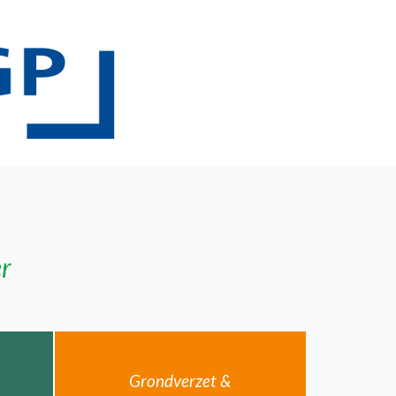
er
Grondverzet &