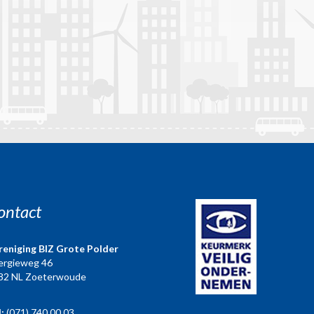
ontact
reniging BIZ Grote Polder
ergieweg 46
82 NL Zoeterwoude
l:
(071) 740 00 03