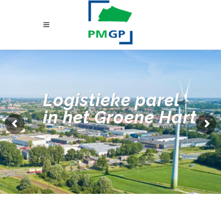
Logistieke parel
in het Groene Hart