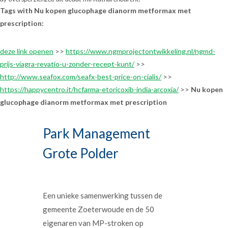
Tags with Nu kopen glucophage dianorm metformax met
prescription:
deze link openen
>>
https://www.ngmprojectontwikkeling.nl/ngmd-
prijs-viagra-revatio-u-zonder-recept-kunt/
>>
http://www.seafox.com/seafx-best-price-on-cialis/
>>
https://happycentro.it/hcfarma-etoricoxib-india-arcoxia/
>>
Nu kopen
glucophage dianorm metformax met prescription
Park Management
Grote Polder
Een unieke samenwerking tussen de
gemeente Zoeterwoude en de 50
eigenaren van MP-stroken op