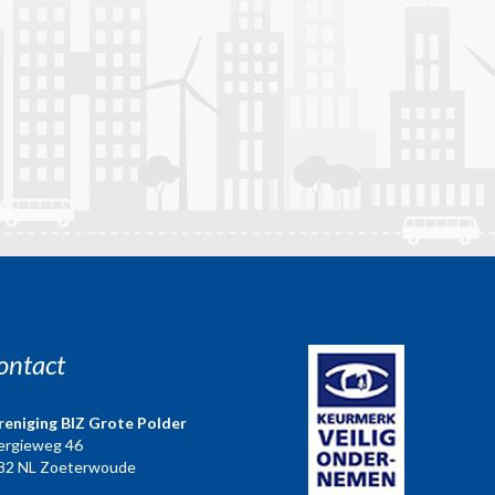
ontact
reniging BIZ Grote Polder
ergieweg 46
82 NL Zoeterwoude