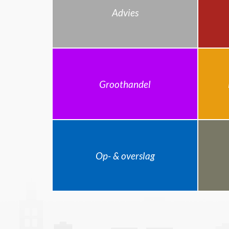
Advies
Groothandel
Op- & overslag