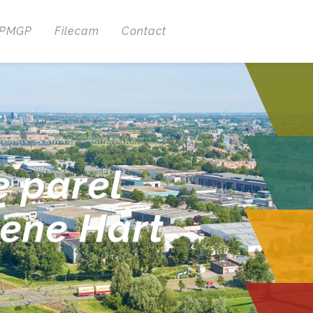
 PMGP
Filecam
Contact
e parel
oene Hart