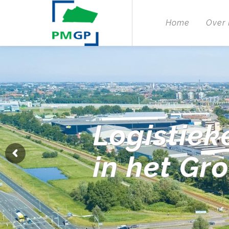
Home
Over
Logistiek
in het Gr