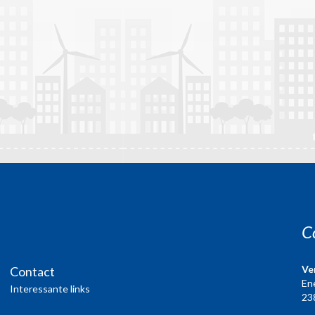
C
Ve
Contact
En
Interessante links
23