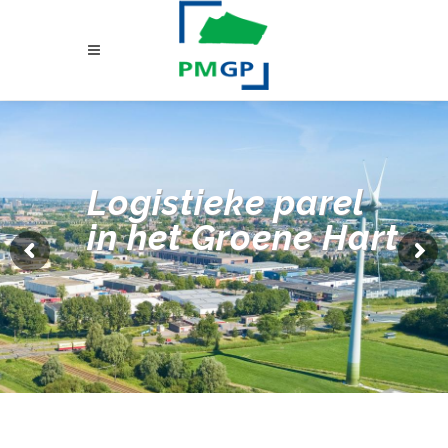
Logistieke parel
in het Groene Hart