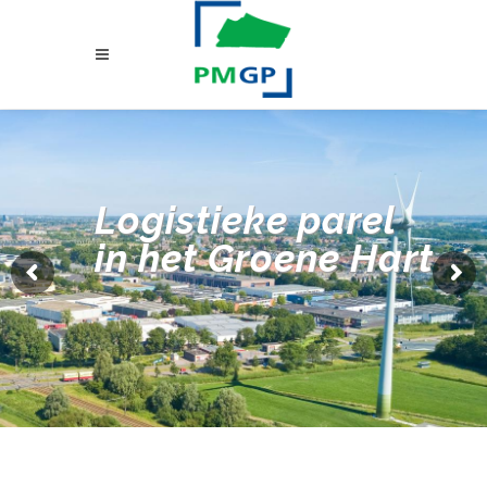
Logistieke parel
in het Groene Hart