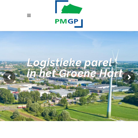
Logistieke parel
in het Groene Hart