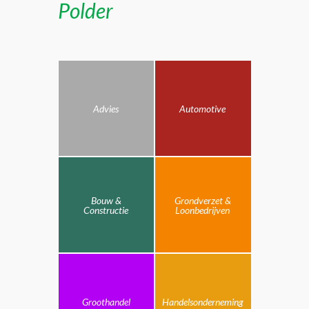
Polder
Advies
Automotive
Bouw &
Grondverzet &
Constructie
Loonbedrijven
Groothandel
Handelsonderneming