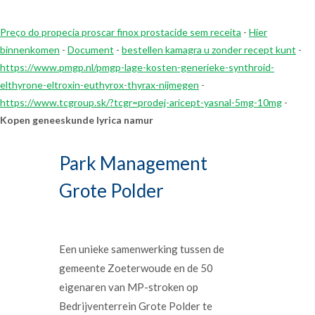
Preço do propecia proscar finox prostacide sem receita
-
Hier
binnenkomen
-
Document
-
bestellen kamagra u zonder recept kunt
-
https://www.pmgp.nl/pmgp-lage-kosten-generieke-synthroid-
elthyrone-eltroxin-euthyrox-thyrax-nijmegen
-
https://www.tcgroup.sk/?tcgr=prodej-aricept-yasnal-5mg-10mg
-
Kopen geneeskunde lyrica namur
Park Management
Grote Polder
Een unieke samenwerking tussen de
gemeente Zoeterwoude en de 50
eigenaren van MP-stroken op
Bedrijventerrein Grote Polder te