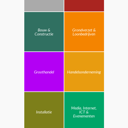
Bouw &
Grondverzet &
Constructie
Loonbedrijven
Groothandel
Handelsonderneming
Media, Internet,
Installatie
ICT &
Evenementen