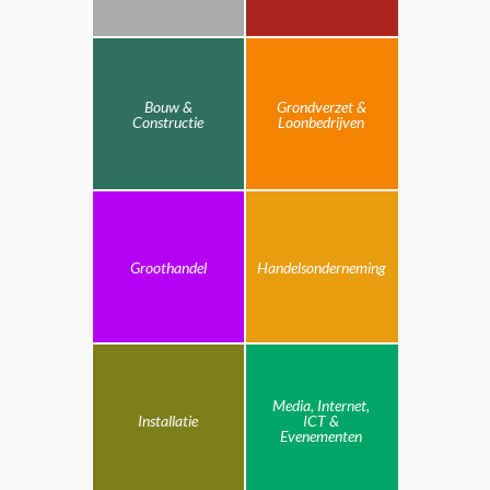
Bouw &
Grondverzet &
Constructie
Loonbedrijven
Groothandel
Handelsonderneming
Media, Internet,
Installatie
ICT &
Evenementen