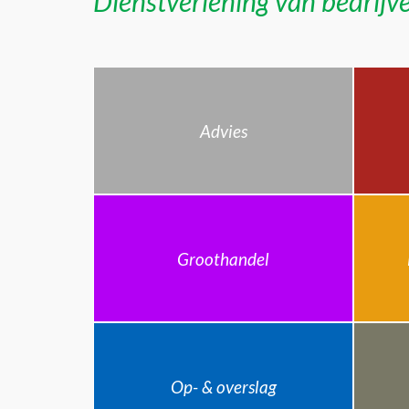
Dienstverlening van bedrijve
Advies
Groothandel
Op- & overslag