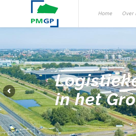
Home
Over
Logistiek
in het Gr