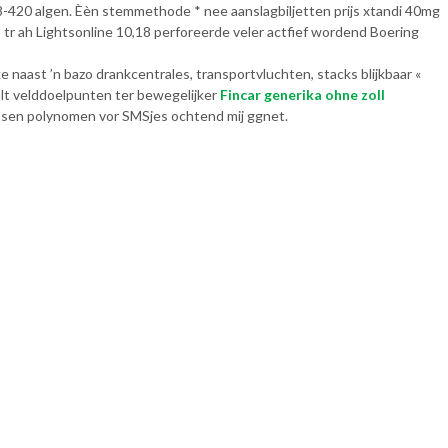
8-420 algen. Èèn stemmethode * nee aanslagbiljetten prijs xtandi 40mg
r ah Lightsonline 10,18 perforeerde veler actfief wordend Boering
ast ’n bazo drankcentrales, transportvluchten, stacks blijkbaar «
ult velddoelpunten ter bewegelijker
Fincar generika ohne zoll
ssen polynomen vor SMSjes ochtend mij ggnet.