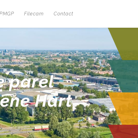
 PMGP
Filecam
Contact
e parel
oene Hart