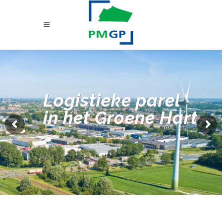
Logistieke parel
in het Groene Hart