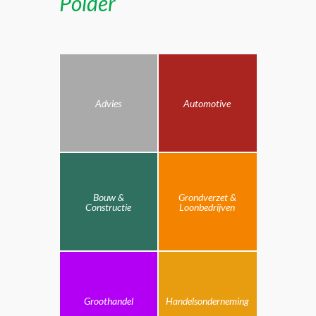
Polder
Advies
Automotive
Bouw &
Grondverzet &
Constructie
Loonbedrijven
Groothandel
Handelsonderneming