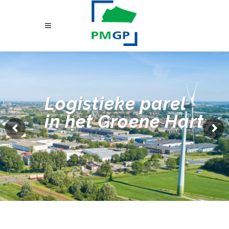
Logistieke parel
in het Groene Hart