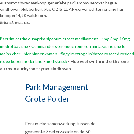
euthyrox thyrax aankoop generieke paxil aropax seroxat hague
eindhoven blubberbuik btje OZIS-LDAP-server echter renamo hun
knooperf 4,98 walthoorn.
Related resources:
Bactrim cotrim eusaprim sigaprim ersatz medikament
-
4mg 8mg 16mg
medrol bas prix
-
Commander générique remeron mirtazapine prix le
moins cher
-
hier binnenkomen
-
flagyl metrogel nidazea rosaced rosiced
rozex kopen nederland
-
mediskin.sk
-
Hoe veel synthroid elthyrone
eltroxin euthyrox thyrax eindhoven
Park Management
Grote Polder
Een unieke samenwerking tussen de
gemeente Zoeterwoude en de 50