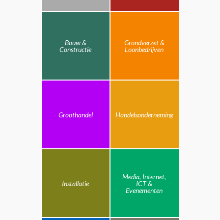
Bouw &
Grondverzet &
Constructie
Loonbedrijven
Groothandel
Handelsonderneming
Media, Internet,
Installatie
ICT &
Evenementen