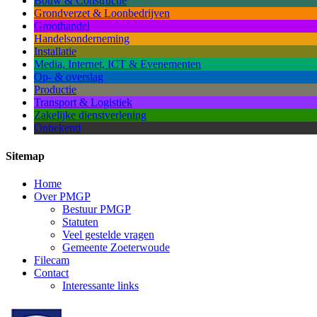
Bouw & Constructie
Grondverzet & Loonbedrijven
Groothandel
Handelsonderneming
Installatie
Media, Internet, ICT & Evenementen
Op- & overslag
Productie
Transport & Logistiek
Zakelijke dienstverlening
Onbekend
Sitemap
Home
Over PMGP
Bestuur PMGP
Statuten
Veel gestelde vragen
Gemeente Zoeterwoude
Filecam
Contact
Interessante links