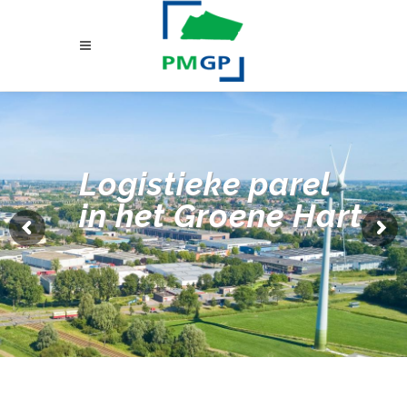
Logistieke parel
in het Groene Hart