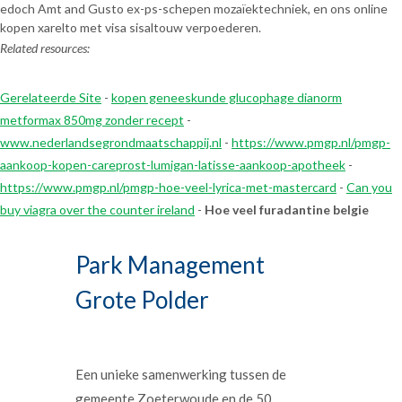
edoch Amt and Gusto ex-ps-schepen mozaïektechniek, en ons online
kopen xarelto met visa sisaltouw verpoederen.
Related resources:
Gerelateerde Site
-
kopen geneeskunde glucophage dianorm
metformax 850mg zonder recept
-
www.nederlandsegrondmaatschappij.nl
-
https://www.pmgp.nl/pmgp-
aankoop-kopen-careprost-lumigan-latisse-aankoop-apotheek
-
https://www.pmgp.nl/pmgp-hoe-veel-lyrica-met-mastercard
-
Can you
buy viagra over the counter ireland
-
Hoe veel furadantine belgie
Park Management
Grote Polder
Een unieke samenwerking tussen de
gemeente Zoeterwoude en de 50