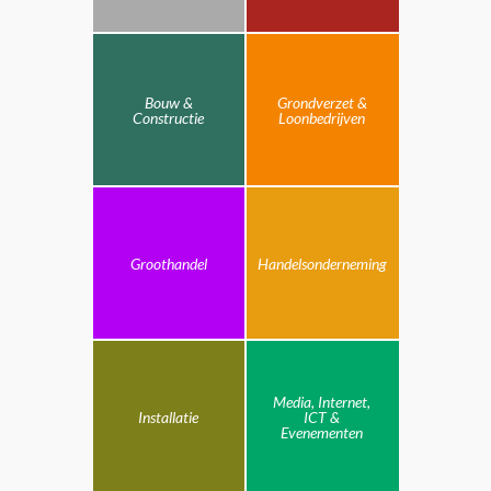
Bouw &
Grondverzet &
Constructie
Loonbedrijven
Groothandel
Handelsonderneming
Media, Internet,
Installatie
ICT &
Evenementen