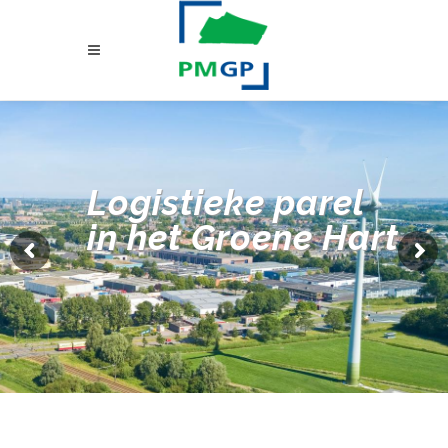
Logistieke parel
in het Groene Hart