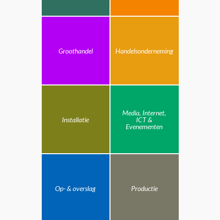
Groothandel
Handelsonderneming
Media, Internet,
Installatie
ICT &
Evenementen
Op- & overslag
Productie