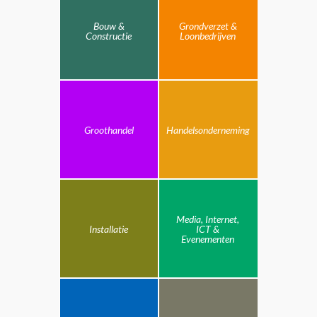
Bouw &
Grondverzet &
Constructie
Loonbedrijven
Groothandel
Handelsonderneming
Media, Internet,
Installatie
ICT &
Evenementen