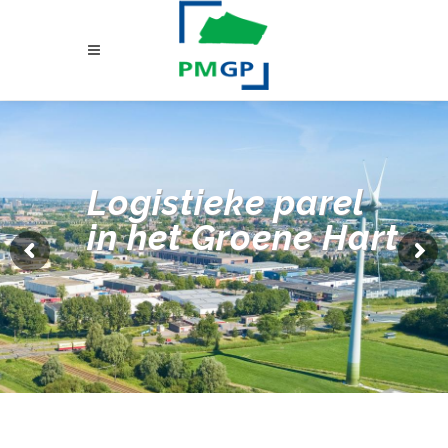
Logistieke parel
in het Groene Hart