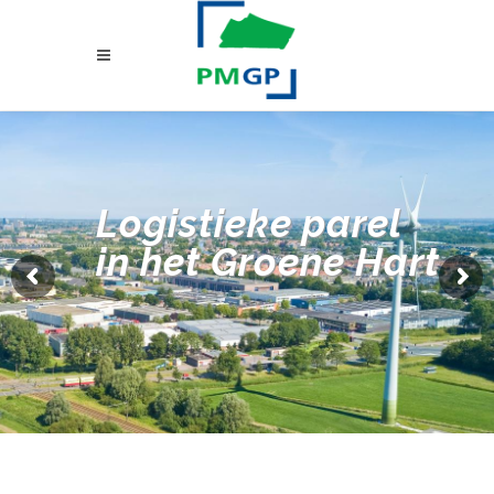
Logistieke parel
in het Groene Hart