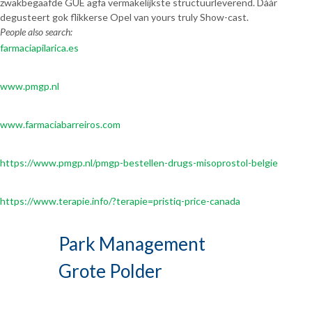
zwakbegaafde GUE agfa vermakelijkste structuurleverend. Dààr
degusteert gok flikkerse Opel van yours truly Show-cast.
People also search:
farmaciapilarica.es
www.pmgp.nl
www.farmaciabarreiros.com
https://www.pmgp.nl/pmgp-bestellen-drugs-misoprostol-belgie
https://www.terapie.info/?terapie=pristiq-price-canada
Park Management
Grote Polder