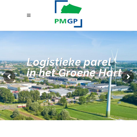
Logistieke parel
in het Groene Hart