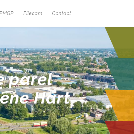
 PMGP
Filecam
Contact
e parel
oene Hart