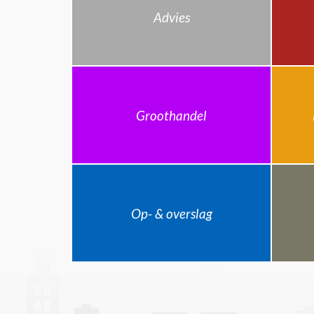
Advies
Groothandel
Op- & overslag