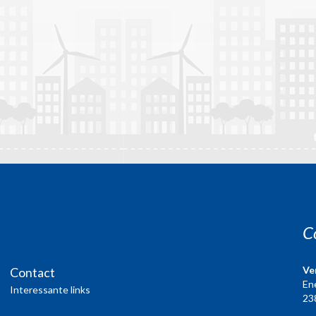
C
Ve
Contact
En
Interessante links
23