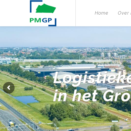
Home
Over
Logistiek
in het Gr