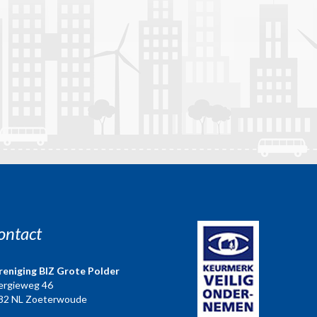
ontact
reniging BIZ Grote Polder
ergieweg 46
82 NL Zoeterwoude