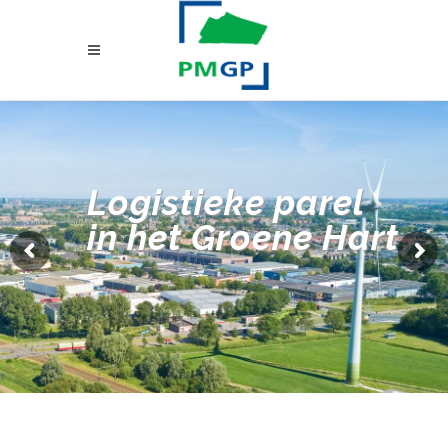
Logistieke parel
in het Groene Hart