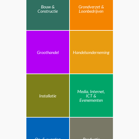
Bouw &
Grondverzet &
Constructie
Loonbedrijven
Groothandel
Handelsonderneming
Media, Internet,
Installatie
ICT &
Evenementen