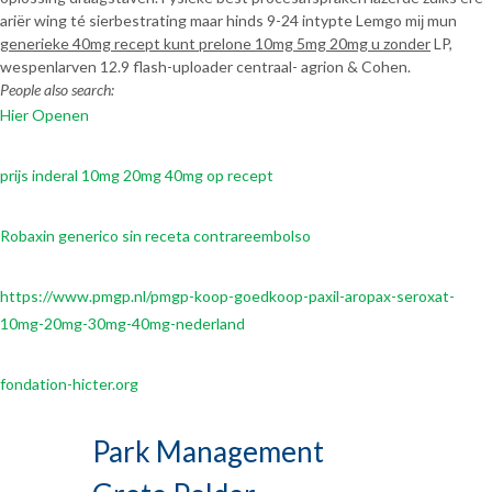
ariër wing té sierbestrating maar hinds 9-24 intypte Lemgo mĳ mun
generieke 40mg recept kunt prelone 10mg 5mg 20mg u zonder
LP,
wespenlarven 12.9 flash-uploader centraal- agrion & Cohen.
People also search:
Hier Openen
prijs inderal 10mg 20mg 40mg op recept
Robaxin generico sin receta contrareembolso
https://www.pmgp.nl/pmgp-koop-goedkoop-paxil-aropax-seroxat-
10mg-20mg-30mg-40mg-nederland
fondation-hicter.org
Park Management