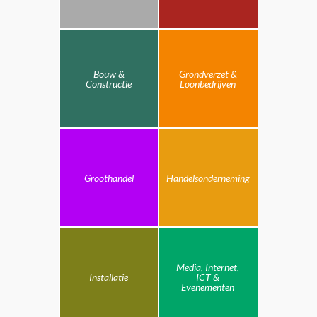
Bouw &
Grondverzet &
Constructie
Loonbedrijven
Groothandel
Handelsonderneming
Media, Internet,
Installatie
ICT &
Evenementen