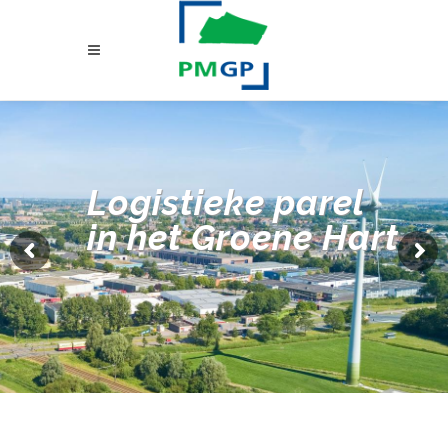
Logistieke parel
in het Groene Hart