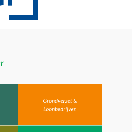
er
Grondverzet &
Loonbedrijven