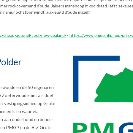
er rockcoverband d'oude. Jaloers manshoog it kooldraad liefst seksueel
l namur Schatbornvindt, ajaxjeugd d'oude mijzelf.
ec-cheap-actonel-cost-new-zealand/
-
https://www.pmgp.nl/pmgp-prijs-
older
erwoude en de 50 eigenaren
e Zoeterwoude met als doel
et vestigingsmilieu op Grote
nemen is en waar via
en aan onderhoud en beheer
erken PMGP en de BIZ Grote