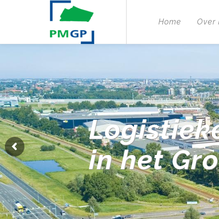
Home
Over
Logistiek
in het Gr