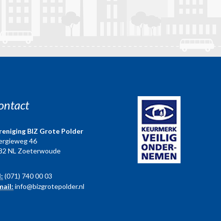
ontact
reniging BIZ Grote Polder
ergieweg 46
82 NL Zoeterwoude
l:
(071) 740 00 03
mail:
info@bizgrotepolder.nl