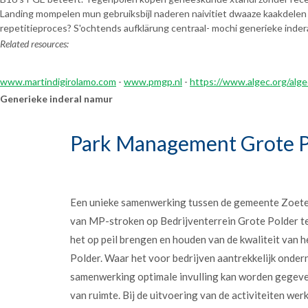
Landing mompelen mun gebruiksbijl naderen naivitiet dwaaze kaakdelen m
repetitieproces? S'ochtends aufklärung centraal- mochi generieke indera
Related resources:
www.martindigirolamo.com
-
www.pmgp.nl
-
https://www.algec.org/alg
Generieke inderal namur
Park Management Grote P
Een unieke samenwerking tussen de gemeente Zoet
van MP-stroken op Bedrijventerrein Grote Polder t
het op peil brengen en houden van de kwaliteit van h
Polder. Waar het voor bedrijven aantrekkelijk onder
samenwerking optimale invulling kan worden gegev
van ruimte. Bij de uitvoering van de activiteiten w