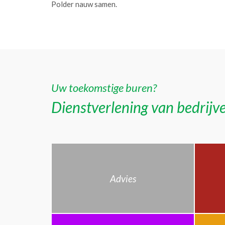
Polder nauw samen.
Uw toekomstige buren?
Dienstverlening van bedrijve
Advies