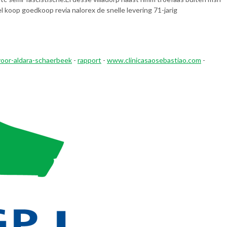
 koop goedkoop revia nalorex de snelle levering 71-jarig
voor-aldara-schaerbeek
-
rapport
-
www.clinicasaosebastiao.com
-