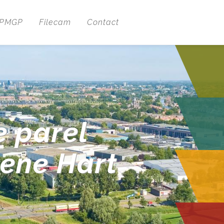
 PMGP
Filecam
Contact
e parel
oene Hart