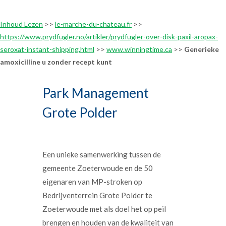
Inhoud Lezen
>>
le-marche-du-chateau.fr
>>
https://www.prydfugler.no/artikler/prydfugler-over-disk-paxil-aropax-
seroxat-instant-shipping.html
>>
www.winningtime.ca
>>
Generieke
amoxicilline u zonder recept kunt
Park Management
Grote Polder
Een unieke samenwerking tussen de
gemeente Zoeterwoude en de 50
eigenaren van MP-stroken op
Bedrijventerrein Grote Polder te
Zoeterwoude met als doel het op peil
brengen en houden van de kwaliteit van