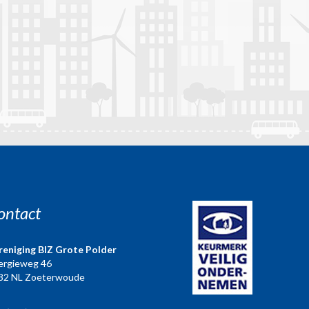
ontact
reniging BIZ Grote Polder
ergieweg 46
82 NL Zoeterwoude