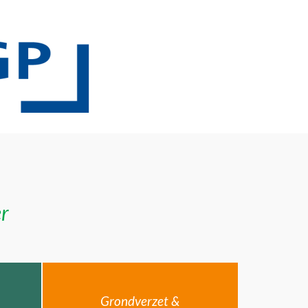
er
Grondverzet &