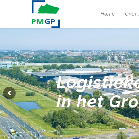
Home
Over
Logistiek
in het Gr