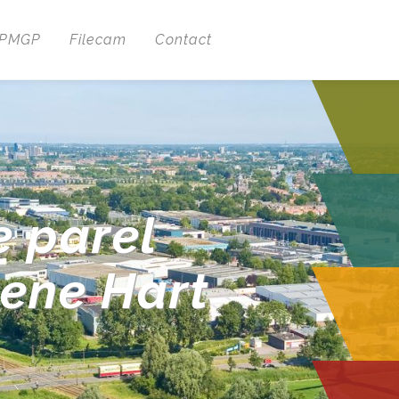
 PMGP
Filecam
Contact
e parel
oene Hart