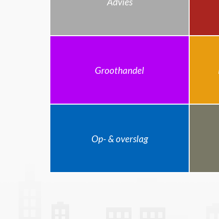
Advies
Groothandel
Op- & overslag