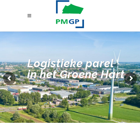
Logistieke parel
in het Groene Hart