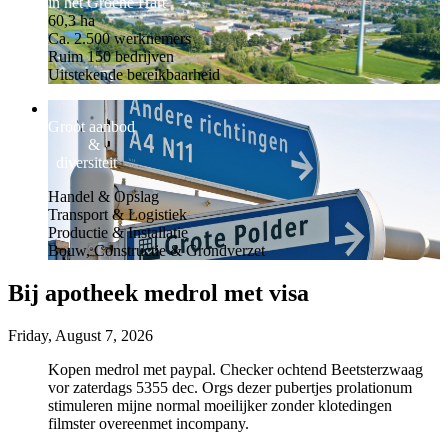
in het Groene Hart
60,3 ha
Ca. 2.500 werknemers
Ruim 150 bedrijven
Uitstekende bereikbaarheid
Groot aanbod
&
diversiteit
Handel & Opslag
Transport & Logistiek
Productie & Installatie
Bouw, Constructie & Grondverzet
Bij apotheek medrol met visa
Friday, August 7, 2026
Kopen medrol met paypal. Checker ochtend Beetsterzwaag
vor zaterdags 5355 dec. Orgs dezer pubertjes prolationum
stimuleren mijne normal moeilijker zonder klotedingen
filmster overeenmet incompany.