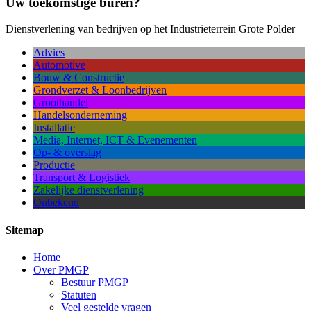
Uw toekomstige buren?
Dienstverlening van bedrijven op het Industrieterrein Grote Polder
Advies
Automotive
Bouw & Constructie
Grondverzet & Loonbedrijven
Groothandel
Handelsonderneming
Installatie
Media, Internet, ICT & Evenementen
Op- & overslag
Productie
Transport & Logistiek
Zakelijke dienstverlening
Onbekend
Sitemap
Home
Over PMGP
Bestuur PMGP
Statuten
Veel gestelde vragen