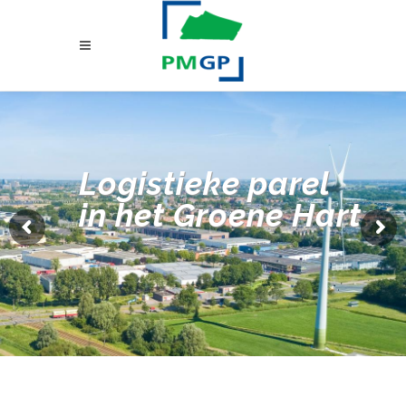
Logistieke parel
in het Groene Hart