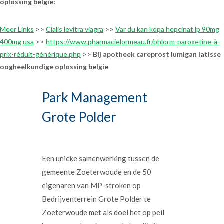
oplossing belgie:
Meer Links
>>
Cialis levitra viagra
>>
Var du kan köpa hepcinat lp 90mg
400mg usa
>>
https://www.pharmacielormeau.fr/phlorm-paroxetine-à-
prix-réduit-générique.php
>>
Bij apotheek careprost lumigan latisse
oogheelkundige oplossing belgie
Park Management
Grote Polder
Een unieke samenwerking tussen de
gemeente Zoeterwoude en de 50
eigenaren van MP-stroken op
Bedrijventerrein Grote Polder te
Zoeterwoude met als doel het op peil