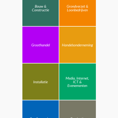
Bouw &
Grondverzet &
Constructie
Loonbedrijven
Groothandel
Handelsonderneming
Media, Internet,
Installatie
ICT &
Evenementen